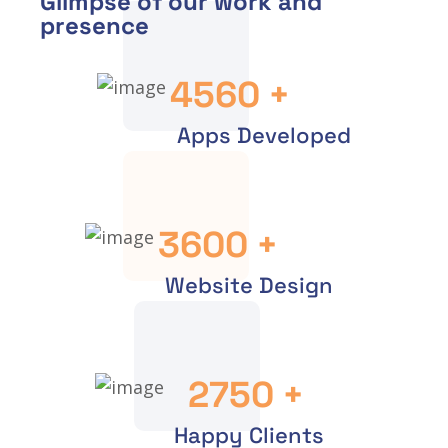
Glimpse of our work and
presence
4560
+
Apps Developed
3600
+
Website Design
2750
+
Happy Clients