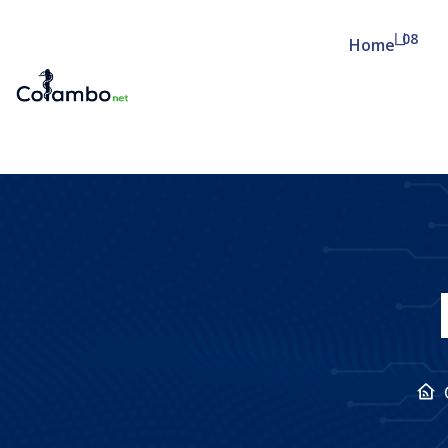
08
Home