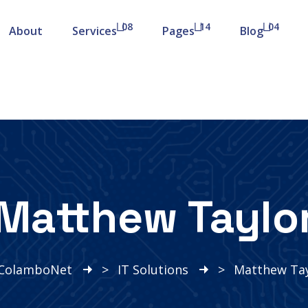
08
14
04
About
Services
Pages
Blog
Matthew Taylo
ColamboNet
>
IT Solutions
>
Matthew Tay